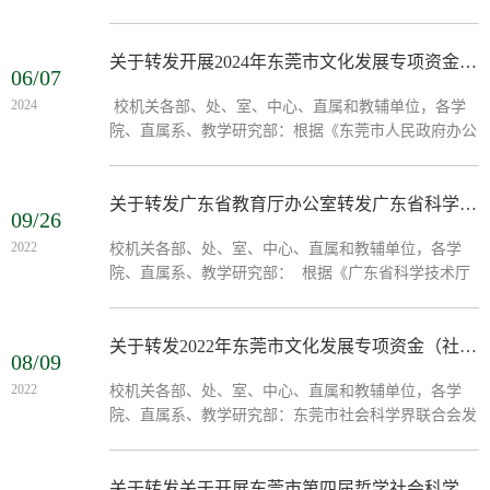
名2025年度教育部科学研究优秀成果奖（自然科学和工
程技术）的通知》（教科信厅函〔2025〕5号）》转发
给你们，请各单位仔细阅读提名手册，积极组织申报，
关于转发开展2024年东莞市文化发展专项资金申报工作的通知
06/07
于2025年3月14日上午12：00前填写相关提名书和汇总
2024
​ 校机关各部、处、室、中心、直属和教辅单位，各学
表，由科研秘书统一汇总后，发至指定邮箱。联 系
院、直属系、教学研究部：根据《东莞市人民政府办公
人：潘会然联系电话：020-87211830/0769-82676871邮
室关于印发<东莞市文化发展专项资金管理暂行办法>的
箱：panhuiran@xhsys...
通知》（东府办〔2022〕28号）精神，现就做好2024年
东莞市文化发展专项资金（社科研究类）申报工作通知
关于转发广东省教育厅办公室转发广东省科学技术厅关于2022年度广东省科学技术奖提名工作的通知
09/26
如下：一、资金使用范围包括国家和省级配套项目、社
2022
校机关各部、处、室、中心、直属和教辅单位，各学
科优秀成果东莞市哲学社会科学优秀成果。具体申报主
院、直属系、教学研究部： 根据《广东省科学技术厅
体、资金适用范围和标准、申报材料内容及相关报送要
关于2022年度广东省科学技术奖提名工作的通知》（粤
求详见《2024...
科函字〔2022〕1284号），现将通知转发给你们，有关
事项如下： (一)省科学技术奖设7个奖种，分别为突出
关于转发2022年东莞市文化发展专项资金（社科研究类）申报的通知
08/09
贡献奖、自然科学奖、技术发明奖、科技进步奖、科技
2022
​校机关各部、处、室、中心、直属和教辅单位，各学
合作奖，青年科技创新奖、科技成果推广奖（评审标准
院、直属系、教学研究部：东莞市社会科学界联合会发
详看附件）。 (二)请各单位对申报材料逐一审核，严
布《关于开展2022年东莞市文化发展专项资金（社科研
格把关，确保材...
究类）申报工作的通知》（东社联通〔2022〕9号），
现将文件转发给你们，请认真阅读《通知》及附件内
关于转发关于开展东莞市第四届哲学社会科学优秀成果奖评选工作的通知